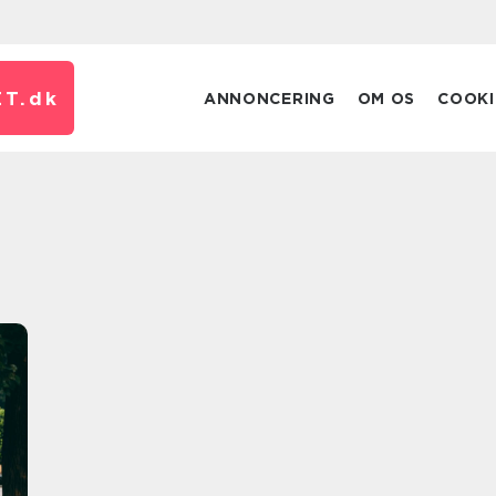
T.
dk
ANNONCERING
OM OS
COOKI