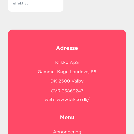
effektivt
Adresse
web:
www.klikko.dk/
Menu
Annoncering