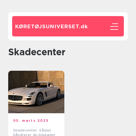
KØRETØJSUNIVERSET.
dk
skadecenter
05. marts 2025
Skadecenter: Sådan
håndterer du bilskader