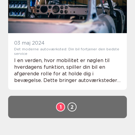
03 maj 2024
Det moderne autoværksted: Din bil fortjener den bedste
service
I en verden, hvor mobilitet er nøglen til
hverdagens funktion, spiller din bil en
afgørende rolle for at holde dig i
bevægelse. Dette bringer autoværksteder
ind i billedet som de vitale punkter, hvor
køretøjers performance og sikkerhed
opretholdes. E...
1
2