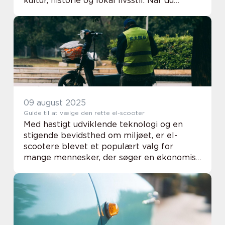
kultur, historie og lokal livsstil. Når du
bevæger dig på to hjul, f...
09 august 2025
Guide til at vælge den rette el-scooter
Med hastigt udviklende teknologi og en
stigende bevidsthed om miljøet, er el-
scootere blevet et populært valg for
mange mennesker, der søger en økonomisk
og miljøvenlig transportform. Tidens trend
indenfor personlig ...