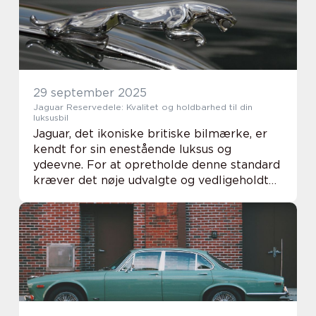
29 september 2025
Jaguar Reservedele: Kvalitet og holdbarhed til din
luksusbil
Jaguar, det ikoniske britiske bilmærke, er
kendt for sin enestående luksus og
ydeevne. For at opretholde denne standard
kræver det nøje udvalgte og vedligeholdte
reservedele. Valget af de rigtige Jaguar
reservedele kan forl&a...