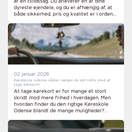
af en tillidssag. Du afleverer en af dine
dyreste ejendele, og du er afhængig af, at
både sikkerhed, pris og kvalitet er i orden.
Derfor giver det mening at bruge lidt tid på
at v&ael...
02 januar 2026
Køreskole odense sådan vælger du det rette sted at
tage kørekort
At tage kørekort er for mange et stort
skridt mod mere frihed i hverdagen. Men
hvordan finder du den rigtige Køreskole
Odense blandt de mange muligheder?
Valget handler ikke kun om pris.
Undervisningskvalitet, kemi med
kørelæreren og tryghed i bilen ...