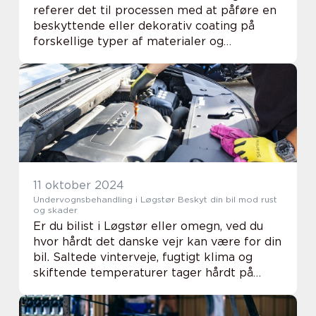
referer det til processen med at påføre en
beskyttende eller dekorativ coating på
forskellige typer af materialer og
overflader. I Brønderslev er denne proces
ikke kun en grundl&ae...
11 oktober 2024
Undervognsbehandling i Løgstør Beskyt din bil mod rust
og skader
Er du bilist i Løgstør eller omegn, ved du
hvor hårdt det danske vejr kan være for din
bil. Saltede vinterveje, fugtigt klima og
skiftende temperaturer tager hårdt på
bilens undervogn, hvilket øger risikoe...