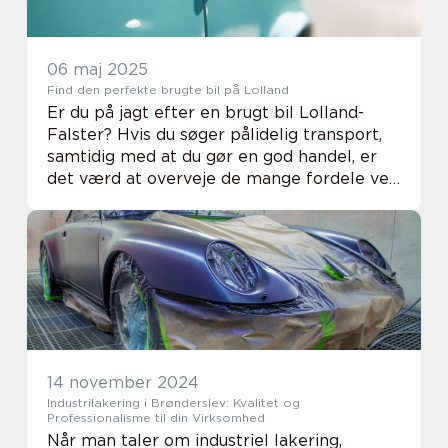
06 maj 2025
Find den perfekte brugte bil på Lolland
Er du på jagt efter en brugt bil Lolland-
Falster? Hvis du søger pålidelig transport,
samtidig med at du gør en god handel, er
det værd at overveje de mange fordele ved
at købe en brugt bil fra en lokal bilforhan...
14 november 2024
Industrilakering i Brønderslev: Kvalitet og
Professionalisme til din Virksomhed
Når man taler om industriel lakering,