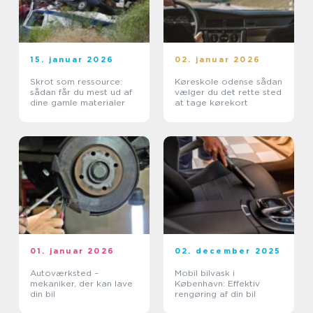
15. januar 2026
02. januar 2026
Skrot som ressource:
Køreskole odense sådan
sådan får du mest ud af
vælger du det rette sted
dine gamle materialer
at tage kørekort
01. januar 2026
02. december 2025
Autoværksted –
Mobil bilvask i
mekaniker, der kan lave
København: Effektiv
din bil
rengøring af din bil