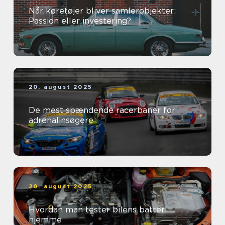
Når køretøjer bliver samlerobjekter:
Passion eller investering?
20. august 2025
De mest spændende racerbaner for
adrenalinsøgere
20. august 2025
Hvordan man tester bilens batteri
hjemme