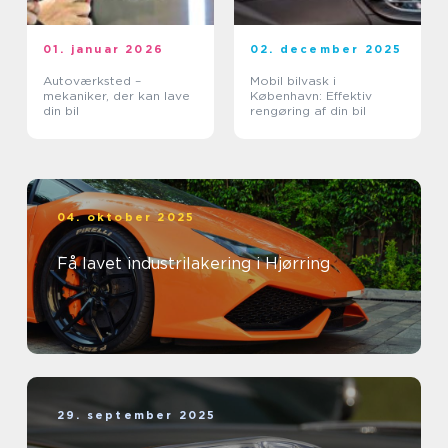
01. januar 2026
02. december 2025
Autoværksted –
Mobil bilvask i
mekaniker, der kan lave
København: Effektiv
din bil
rengøring af din bil
04. oktober 2025
Få lavet industrilakering i Hjørring
29. september 2025