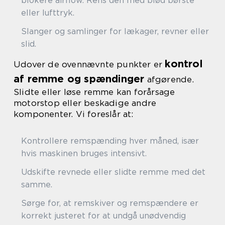
blokere airflow. Rens den med blød børste
eller lufttryk.
Slanger og samlinger for lækager, revner eller
slid.
kontrol
Udover de ovennævnte punkter er
af remme og spændinger
afgørende.
Slidte eller løse remme kan forårsage
motorstop eller beskadige andre
komponenter. Vi foreslår at:
Kontrollere remspænding hver måned, især
hvis maskinen bruges intensivt.
Udskifte revnede eller slidte remme med det
samme.
Sørge for, at remskiver og remspændere er
korrekt justeret for at undgå unødvendig