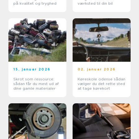
på kvalitet og tryghed
værksted til din bil
15. januar 2026
02. januar 2026
Skrot som ressource:
Køreskole odense sådan
sådan får du mest ud af
vælger du det rette sted
dine gamle materialer
at tage kørekort