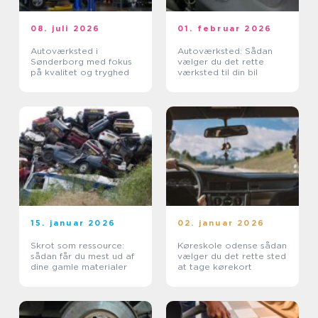
08. juli 2026
01. februar 2026
Autoværksted i
Autoværksted: Sådan
Sønderborg med fokus
vælger du det rette
på kvalitet og tryghed
værksted til din bil
15. januar 2026
02. januar 2026
Skrot som ressource:
Køreskole odense sådan
sådan får du mest ud af
vælger du det rette sted
dine gamle materialer
at tage kørekort