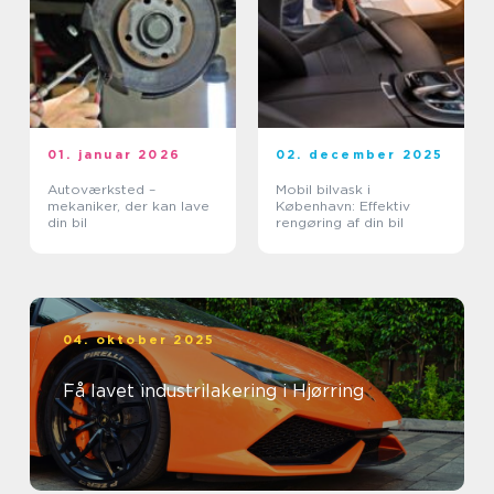
01. januar 2026
02. december 2025
Autoværksted –
Mobil bilvask i
mekaniker, der kan lave
København: Effektiv
din bil
rengøring af din bil
04. oktober 2025
Få lavet industrilakering i Hjørring