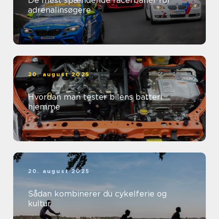
De mest spændende racerbaner for
adrenalinsøgere
20. august 2025
Hvordan man tester bilens batteri
hjemme
20. august 2025
Sådan kombinerer du cykelferie og
kultur