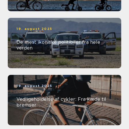
19. august 2025
De mest ikoniske politibiler fra hele
verden
19. august 2025
Vedligeholdelse af cykler: Fra kæde til
bremser