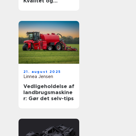
Kvalitet og
holdbarhed til din
luksusbil
21. august 2025
Linnea Jensen
Vedligeholdelse af
landbrugsmaskine
r: Gør det selv-tips