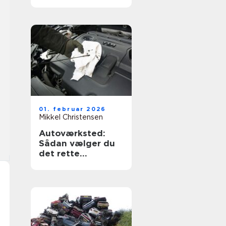
og tryghed
01. februar 2026
Mikkel Christensen
Autoværksted:
Sådan vælger du
det rette
værksted til din bil