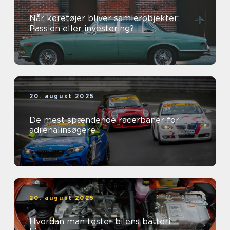
Når køretøjer bliver samlerobjekter:
Passion eller investering?
20. august 2025
De mest spændende racerbaner for
adrenalinsøgere
20. august 2025
Hvordan man tester bilens batteri