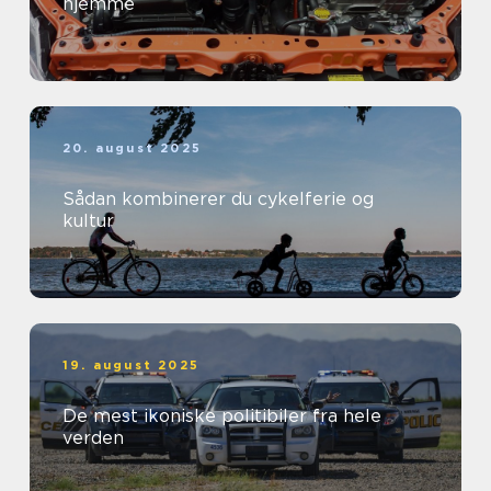
hjemme
20. august 2025
Sådan kombinerer du cykelferie og
kultur
19. august 2025
De mest ikoniske politibiler fra hele
verden