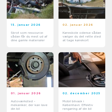
15. januar 2026
02. januar 2026
Skrot som ressource:
Køreskole odense sådan
sådan får du mest ud af
vælger du det rette sted
dine gamle materialer
at tage kørekort
01. januar 2026
02. december 2025
Autoværksted –
Mobil bilvask i
mekaniker, der kan lave
København: Effektiv
din bil
rengøring af din bil