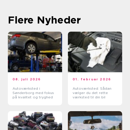
Flere Nyheder
08. juli 2026
01. februar 2026
Autoværksted i
Autoværksted: Sådan
Sønderborg med fokus
vælger du det rette
på kvalitet og tryghed
værksted til din bil