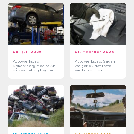
08. juli 2026
01. februar 2026
Autoværksted i
Autoværksted: Sådan
Sønderborg med fokus
vælger du det rette
på kvalitet og tryghed
værksted til din bil
15. januar 2026
02. januar 2026