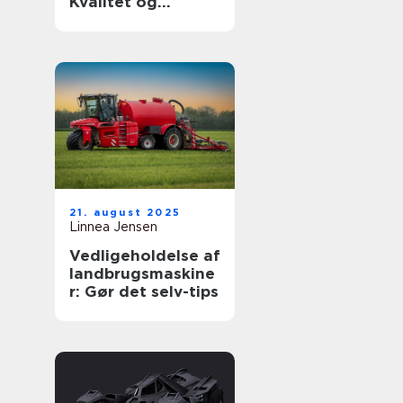
Kvalitet og
holdbarhed til din
luksusbil
21. august 2025
Linnea Jensen
Vedligeholdelse af
landbrugsmaskine
r: Gør det selv-tips