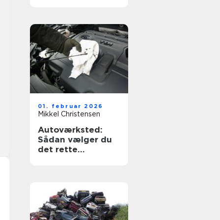
og tryghed
01. februar 2026
Mikkel Christensen
Autoværksted:
Sådan vælger du
det rette
værksted til din bil