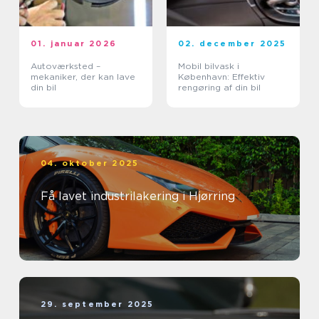
01. januar 2026
02. december 2025
Autoværksted –
Mobil bilvask i
mekaniker, der kan lave
København: Effektiv
din bil
rengøring af din bil
04. oktober 2025
Få lavet industrilakering i Hjørring
29. september 2025