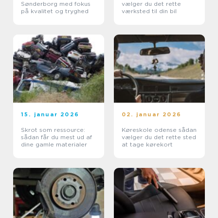
Sønderborg med fokus
vælger du det rette
på kvalitet og tryghed
værksted til din bil
15. januar 2026
02. januar 2026
Skrot som ressource:
Køreskole odense sådan
sådan får du mest ud af
vælger du det rette sted
dine gamle materialer
at tage kørekort