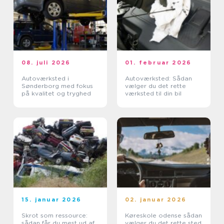
08. juli 2026
01. februar 2026
Autoværksted i
Autoværksted: Sådan
Sønderborg med fokus
vælger du det rette
på kvalitet og tryghed
værksted til din bil
15. januar 2026
02. januar 2026
Skrot som ressource:
Køreskole odense sådan
sådan får du mest ud af
vælger du det rette sted