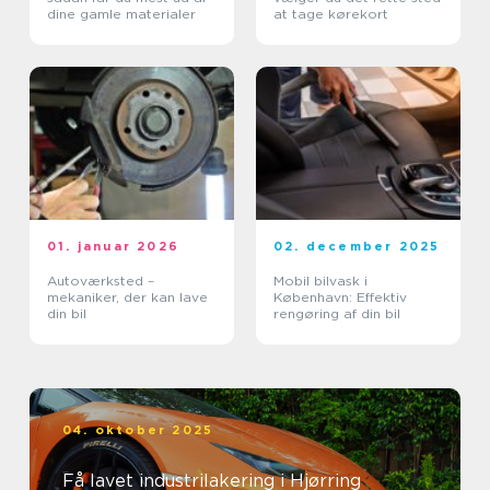
dine gamle materialer
at tage kørekort
01. januar 2026
02. december 2025
Autoværksted –
Mobil bilvask i
mekaniker, der kan lave
København: Effektiv
din bil
rengøring af din bil
04. oktober 2025
Få lavet industrilakering i Hjørring