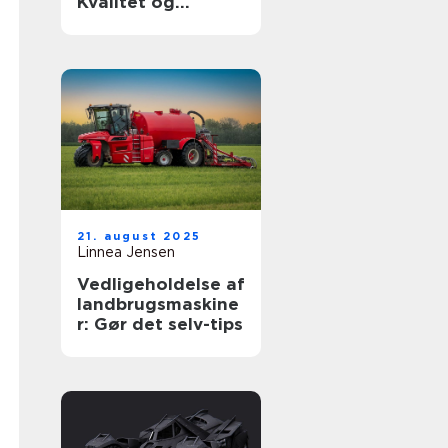
Kvalitet og
holdbarhed til din
luksusbil
21. august 2025
Linnea Jensen
Vedligeholdelse af
landbrugsmaskine
r: Gør det selv-tips