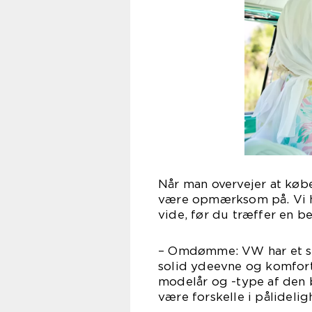
Når man overvejer at købe
være opmærksom på. Vi har
vide, før du træffer en be
– Omdømme: VW har et st
solid ydeevne og komfort
modelår og -type af den 
være forskelle i pålideli