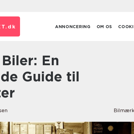
T.
dk
ANNONCERING
OM OS
COOKI
e Guide til
ter
sen
Bilmærk