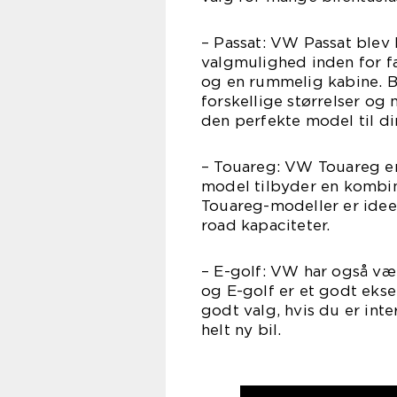
– Passat: VW Passat blev 
valgmulighed inden for fa
og en rummelig kabine. B
forskellige størrelser og 
den perfekte model til di
– Touareg: VW Touareg er
model tilbyder en kombin
Touareg-modeller er ideel
road kapaciteter.
– E-golf: VW har også være
og E-golf er et godt eks
godt valg, hvis du er inte
helt ny bil.