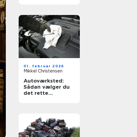
og tryghed
01. februar 2026
Mikkel Christensen
Autoværksted:
Sådan vælger du
det rette
værksted til din bil