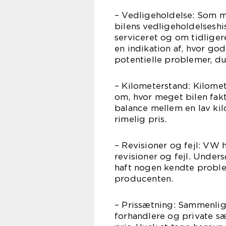
– Vedligeholdelse: Som me
bilens vedligeholdelsesh
serviceret og om tidligere
en indikation af, hvor god
potentielle problemer, 
– Kilometerstand: Kilome
om, hvor meget bilen fakti
balance mellem en lav kil
rimelig pris.
– Revisioner og fejl: VW h
revisioner og fejl. Under
haft nogen kendte problem
producenten.
– Prissætning: Sammenlign
forhandlere og private sæ