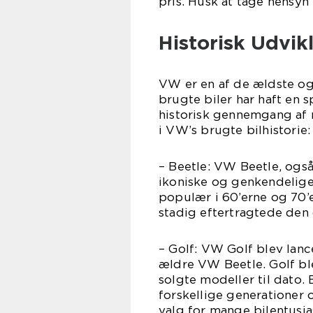
pris. Husk at tage hensyn 
Historisk Udvik
VW er en af de ældste og
brugte biler har haft en
historisk gennemgang af
i VW’s brugte bilhistorie:
– Beetle: VW Beetle, også
ikoniske og genkendelige
populær i 60’erne og 70’
stadig eftertragtede den 
– Golf: VW Golf blev lanc
ældre VW Beetle. Golf bl
solgte modeller til dato.
forskellige generationer o
valg for mange bilentusias