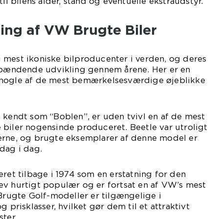
til bilens alder, stand og eventuelle ekstraudstyr.
ling af VW Brugte Biler
 mest ikoniske bilproducenter i verden, og deres
 spændende udvikling gennem årene. Her er en
 nogle af de mest bemærkelsesværdige øjeblikke
 kendt som “Boblen”, er uden tvivl en af de mest
 biler nogensinde produceret. Beetle var utroligt
erne, og brugte eksemplarer af denne model er
dag i dag.
eret tilbage i 1974 som en erstatning for den
ev hurtigt populær og er fortsat en af VW’s mest
 Brugte Golf-modeller er tilgængelige i
g prisklasser, hvilket gør dem til et attraktivt
ter.