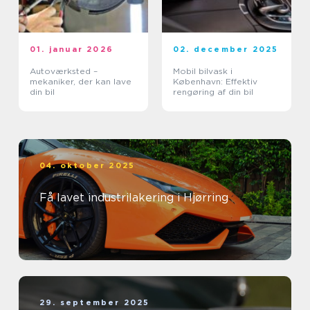
01. januar 2026
02. december 2025
Autoværksted –
Mobil bilvask i
mekaniker, der kan lave
København: Effektiv
din bil
rengøring af din bil
04. oktober 2025
Få lavet industrilakering i Hjørring
29. september 2025