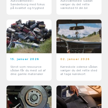
Autoværksted i
Autoværksted: Sådan
Sønderborg med fokus
vælger du det rette
på kvalitet og tryghed
værksted til din bil
15. januar 2026
02. januar 2026
Skrot som ressource:
Køreskole odense sådan
sådan får du mest ud af
vælger du det rette sted
dine gamle materialer
at tage kørekort