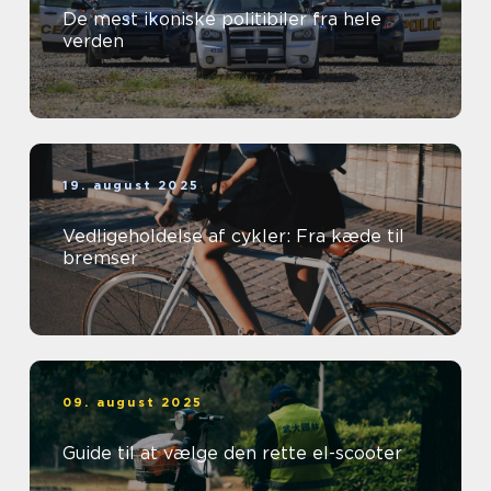
De mest ikoniske politibiler fra hele
verden
19. august 2025
Vedligeholdelse af cykler: Fra kæde til
bremser
09. august 2025
Guide til at vælge den rette el-scooter