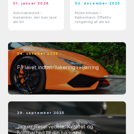
01. januar 2026
02. december 2025
Autoværksted –
Mobil bilvask i
mekaniker, der kan lave
København: Effektiv
din bil
rengøring af din bil
04. oktober 2025
Få lavet industrilakering i Hjørring
29. september 2025
Jaguar Reservedele: Kvalitet og
holdbarhed til din luksusbil