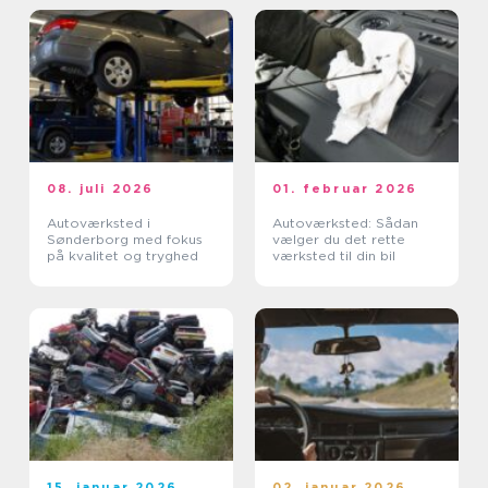
08. juli 2026
01. februar 2026
Autoværksted i
Autoværksted: Sådan
Sønderborg med fokus
vælger du det rette
på kvalitet og tryghed
værksted til din bil
15. januar 2026
02. januar 2026