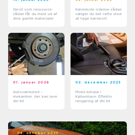
Skrot som ressource:
Køreskole odense sådan
sådan får du mest ud af
vælger du det rette sted
dine gamle materialer
at tage kørekort
01. januar 2026
02. december 2025
Autoværksted –
Mobil bilvask i
mekaniker, der kan lave
København: Effektiv
din bil
rengøring af din bil
04. oktober 2025