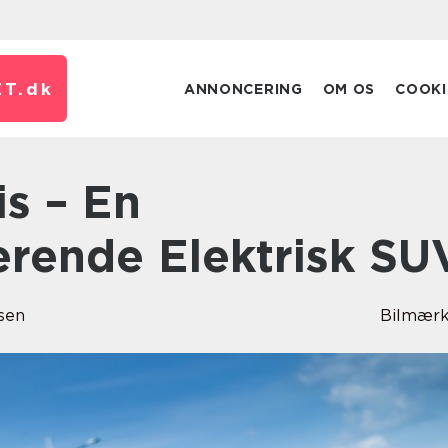
T.
dk
ANNONCERING
OM OS
COOKI
erende Elektrisk SU
sen
Bilmærk