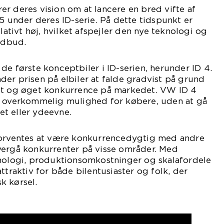
r deres vision om at lancere en bred vifte af
25 under deres ID-serie. På dette tidspunkt er
elativt høj, hvilket afspejler den nye teknologi og
udbud.
de første konceptbiler i ID-serien, herunder ID 4.
er prisen på elbiler at falde gradvist på grund
dt og øget konkurrence på markedet. VW ID 4
e overkommelig mulighed for købere, uden at gå
t eller ydeevne.
forventes at være konkurrencedygtig med andre
vergå konkurrenter på visse områder. Med
knologi, produktionsomkostninger og skalafordele
ttraktiv for både bilentusiaster og folk, der
sk kørsel.