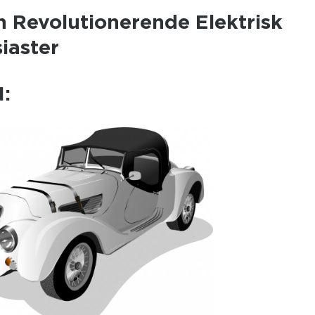
n Revolutionerende Elektrisk
siaster
: