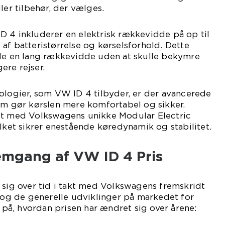
ler tilbehør, der vælges.
D 4 inkluderer en elektrisk rækkevidde på op til
af batteristørrelse og kørselsforhold. Dette
yde en lang rækkevidde uden at skulle bekymre
ere rejser.
ologier, som VW ID 4 tilbyder, er der avancerede
om gør kørslen mere komfortabel og sikker.
et med Volkswagens unikke Modular Electric
ilket sikrer enestående køredynamik og stabilitet.
emgang af VW ID 4 Pris
 sig over tid i takt med Volkswagens fremskridt
l og de generelle udviklinger på markedet for
g på, hvordan prisen har ændret sig over årene: