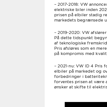
– 2017-2018: VW annoncere
elektriske biler inden 20
prisen på elbiler stadig r
markedets begrænsede 
– 2019-2020: VW afslører 
På dette tidspunkt begynd
af teknologiske fremskri
Pris afsløres som en mer
på kompromis med kvalite
– 2021-nu: VW ID 4 Pris 
elbiler på markedet og o
forbedringer i batterite
forventes prisen at være a
ønsker at skifte til elektri