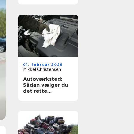
og tryghed
01. februar 2026
Mikkel Christensen
Autoværksted:
Sådan vælger du
det rette
værksted til din bil