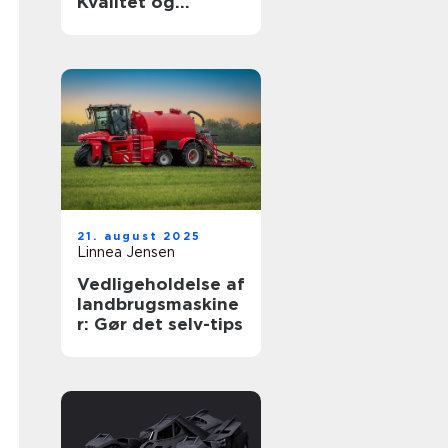
Kvalitet og
holdbarhed til din
luksusbil
21. august 2025
Linnea Jensen
Vedligeholdelse af
landbrugsmaskine
r: Gør det selv-tips