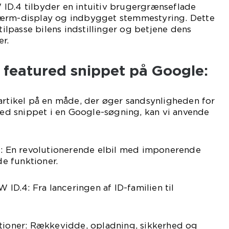
ID.4 tilbyder en intuitiv brugergrænseflade
kærm-display og indbygget stemmestyring. Dette
 tilpasse bilens indstillinger og betjene dens
r.
 featured snippet på Google:
artikel på en måde, der øger sandsynligheden for
ured snippet i en Google-søgning, kan vi anvende
.4: En revolutionerende elbil med imponerende
e funktioner.
W ID.4: Fra lanceringen af ID-familien til
ktioner: Rækkevidde, opladning, sikkerhed og