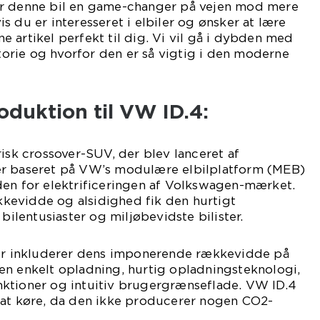
er denne bil en game-changer på vejen mod mere
s du er interesseret i elbiler og ønsker at lære
 artikel perfekt til dig. Vi vil gå i dybden med
storie og hvorfor den er så vigtig i den moderne
oduktion til VW ID.4:
risk crossover-SUV, der blev lanceret af
er baseret på VW’s modulære elbilplatform (MEB)
den for elektrificeringen af Volkswagen-mærket.
evidde og alsidighed fik den hurtigt
lentusiaster og miljøbevidste bilister.
ner inkluderer dens imponerende rækkevidde på
en enkelt opladning, hurtig opladningsteknologi,
ktioner og intuitiv brugergrænseflade. VW ID.4
 at køre, da den ikke producerer nogen CO2-