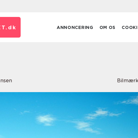
T.
dk
ANNONCERING
OM OS
COOKI
ensen
Bilmærk