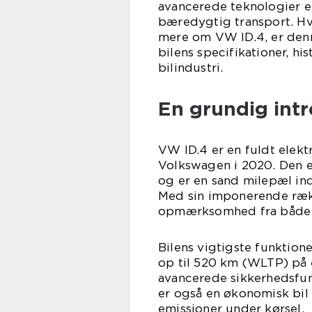
avancerede teknologier 
bæredygtig transport. Hvi
mere om VW ID.4, er denne
bilens specifikationer, hi
bilindustri.
En grundig intr
VW ID.4 er en fuldt elekt
Volkswagen i 2020. Den 
og er en sand milepæl in
Med sin imponerende rækk
opmærksomhed fra både bi
Bilens vigtigste funktio
op til 520 km (WLTP) på 
avancerede sikkerhedsfun
er også en økonomisk bil
emissioner under kørsel.