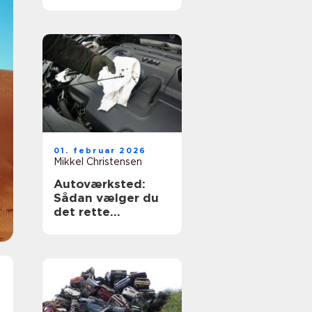
og tryghed
01. februar 2026
Mikkel Christensen
Autoværksted:
Sådan vælger du
det rette
værksted til din bil