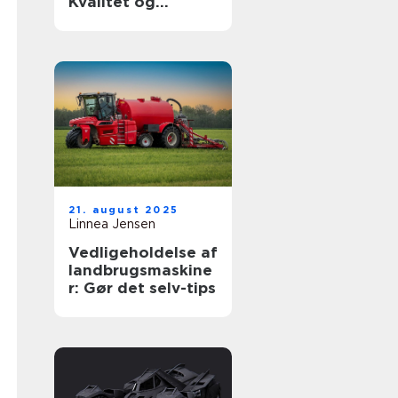
Kvalitet og
holdbarhed til din
luksusbil
21. august 2025
Linnea Jensen
Vedligeholdelse af
landbrugsmaskine
r: Gør det selv-tips