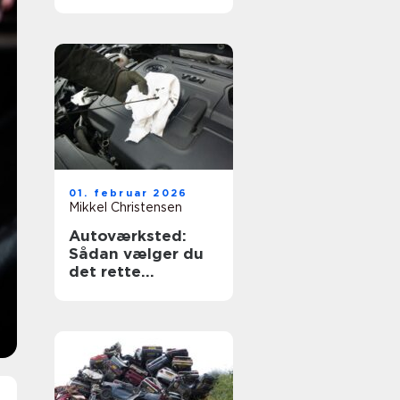
og tryghed
01. februar 2026
Mikkel Christensen
Autoværksted:
Sådan vælger du
det rette
værksted til din bil