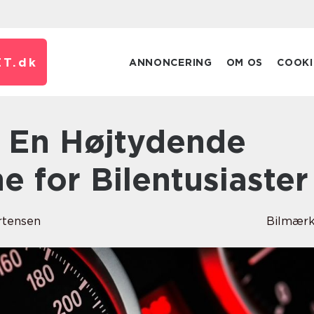
T.
dk
ANNONCERING
OM OS
COOKI
 for Bilentusiaster
rtensen
Bilmærk