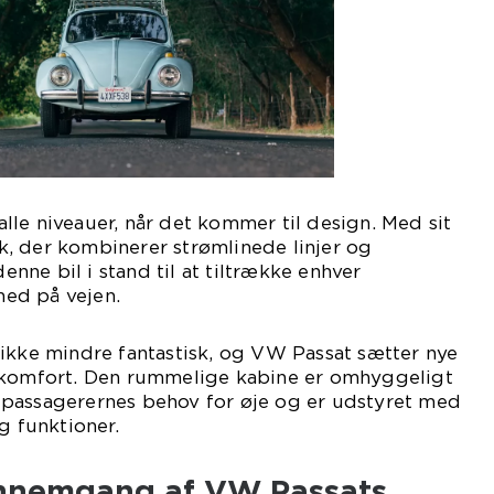
le niveauer, når det kommer til design. Med sit
, der kombinerer strømlinede linjer og
denne bil i stand til at tiltrække enhver
ed på vejen.
ikke mindre fantastisk, og VW Passat sætter nye
 komfort. Den rummelige kabine er omhyggeligt
passagerernes behov for øje og er udstyret med
g funktioner.
ennemgang af VW Passats