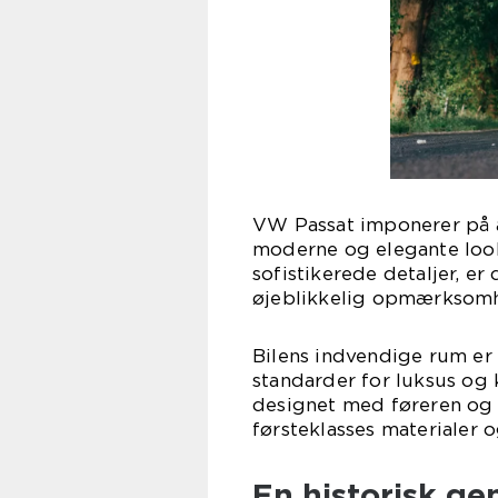
VW Passat imponerer på al
moderne og elegante look
sofistikerede detaljer, er 
øjeblikkelig opmærksomh
Bilens indvendige rum er 
standarder for luksus og
designet med føreren og 
førsteklasses materialer o
En historisk g