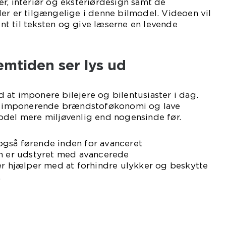
r, interiør og eksteriørdesign samt de
er er tilgængelige i denne bilmodel. Videoen vil
t til teksten og give læserne en levende
mtiden ser lys ud
at imponere bilejere og bilentusiaster i dag.
t, imponerende brændstoføkonomi og lave
odel mere miljøvenlig end nogensinde før.
gså førende inden for avanceret
en er udstyret med avancerede
er hjælper med at forhindre ulykker og beskytte
.