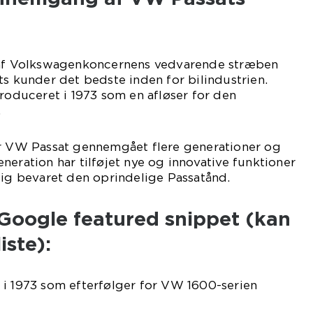
t af Volkswagenkoncernens vedvarende stræben
ts kunder det bedste inden for bilindustrien.
troduceret i 1973 som en afløser for den
.
ar VW Passat gennemgået flere generationer og
neration har tilføjet nye og innovative funktioner
dig bevaret den oprindelige Passatånd.
l Google featured snippet (kan
iste):
 i 1973 som efterfølger for VW 1600-serien