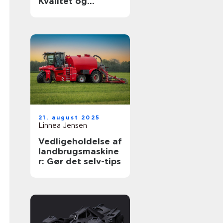
Kvalitet og
holdbarhed til din
luksusbil
21. august 2025
Linnea Jensen
Vedligeholdelse af
landbrugsmaskine
r: Gør det selv-tips