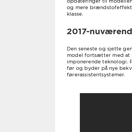
opdateringer til modelle
og mere brændstofeffekti
klasse.
2017-nuværende
Den seneste og sjette gen
model fortsætter med at 
imponerende teknologi. 
før og byder på nye bek
førerassistentsystemer.