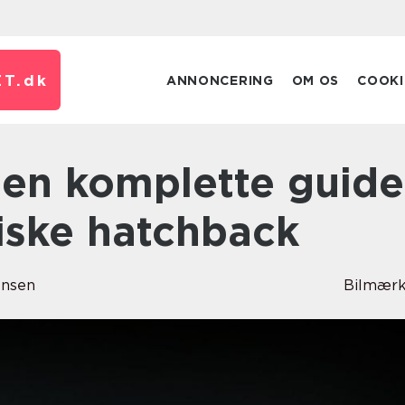
T.
dk
ANNONCERING
OM OS
COOKI
niske hatchback
ensen
Bilmærk