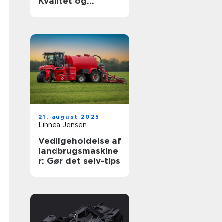
Kvalitet og
holdbarhed til din
luksusbil
21. august 2025
Linnea Jensen
Vedligeholdelse af
landbrugsmaskine
r: Gør det selv-tips