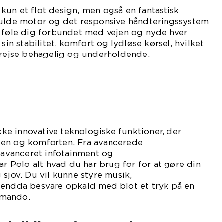
un et flot design, men også en fantastisk
fulde motor og det responsive håndteringssystem
t føle dig forbundet med vejen og nyde hver
 sin stabilitet, komfort og lydløse kørsel, hvilket
r rejse behagelig og underholdende.
e innovative teknologiske funktioner, der
den og komforten. Fra avancerede
l avanceret infotainment og
ar Polo alt hvad du har brug for for at gøre din
 sjov. Du vil kunne styre musik,
 endda besvare opkald med blot et tryk på en
mmando.