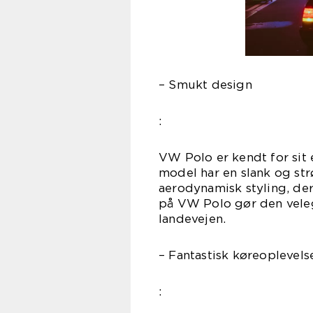
– Smukt design
:
VW Polo er kendt for sit 
model har en slank og str
aerodynamisk styling, der
på VW Polo gør den veleg
landevejen.
– Fantastisk køreoplevels
: