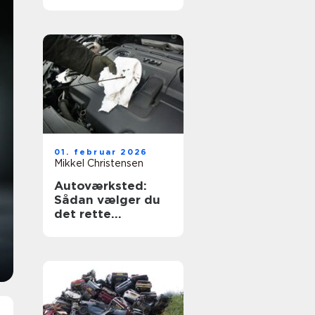
og tryghed
01. februar 2026
Mikkel Christensen
Autoværksted:
Sådan vælger du
det rette
værksted til din bil