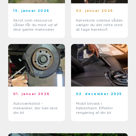
15. januar 2026
02. januar 2026
Skrot som ressource:
Køreskole odense sådan
sådan får du mest ud af
vælger du det rette sted
dine gamle materialer
at tage kørekort
01. januar 2026
02. december 2025
Autoværksted –
Mobil bilvask i
mekaniker, der kan lave
København: Effektiv
din bil
rengøring af din bil