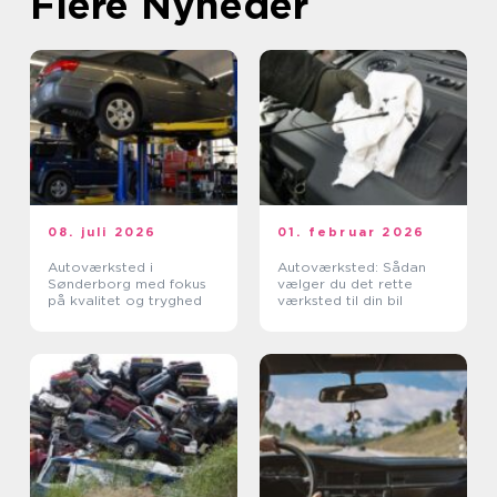
Flere Nyheder
08. juli 2026
01. februar 2026
Autoværksted i
Autoværksted: Sådan
Sønderborg med fokus
vælger du det rette
på kvalitet og tryghed
værksted til din bil