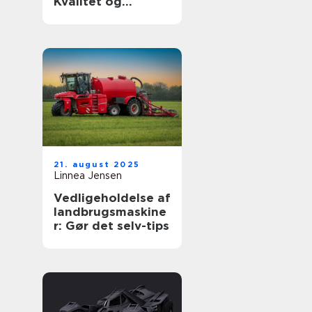
Kvalitet og
holdbarhed til din
luksusbil
21. august 2025
Linnea Jensen
Vedligeholdelse af
landbrugsmaskine
r: Gør det selv-tips