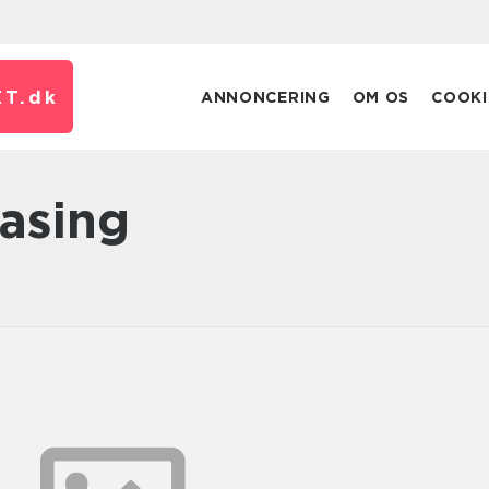
T.
dk
ANNONCERING
OM OS
COOKI
easing