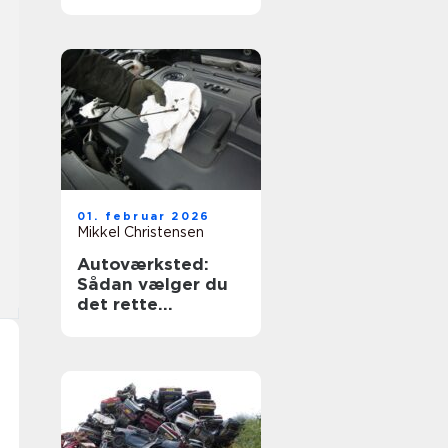
og tryghed
01. februar 2026
Mikkel Christensen
Autoværksted:
Sådan vælger du
det rette
værksted til din bil