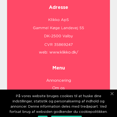
Adresse
web:
www.klikko.dk/
Menu
Annoncering
Om os
Cookies
På vores website bruges cookies til at huske dine
indstillinger, statistik og personalisering af indhold og
Kontakt os
annoncer. Denne information deles med tredjepart. Ved
Sitemap
fortsat brug af websiden godkender du cookiepolitikken.