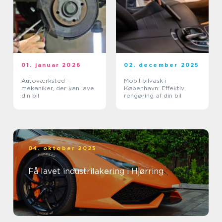
01. januar 2026
02. december 2025
Autoværksted –
Mobil bilvask i
mekaniker, der kan lave
København: Effektiv
din bil
rengøring af din bil
04. oktober 2025
Få lavet industrilakering i Hjørring