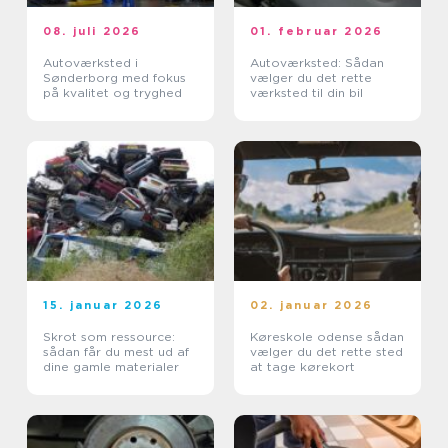
08. juli 2026
01. februar 2026
Autoværksted i
Autoværksted: Sådan
Sønderborg med fokus
vælger du det rette
på kvalitet og tryghed
værksted til din bil
15. januar 2026
02. januar 2026
Skrot som ressource:
Køreskole odense sådan
sådan får du mest ud af
vælger du det rette sted
dine gamle materialer
at tage kørekort