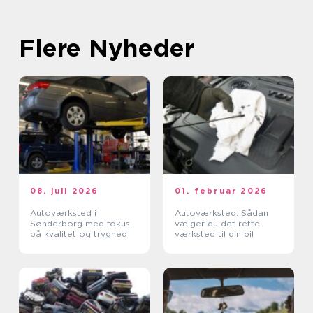
Flere Nyheder
08. juli 2026
01. februar 2026
Autoværksted i
Autoværksted: Sådan
Sønderborg med fokus
vælger du det rette
på kvalitet og tryghed
værksted til din bil