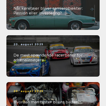
Når køretøjer bliver samlerobjekter:
Passion eller investering?
20. august 2025
De mest spændende racerbaner for
adrenalinsøgere
20. august 2025
Hvordan man tester bilens batteri