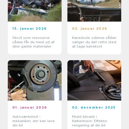
15. januar 2026
02. januar 2026
Skrot som ressource:
Køreskole odense sådan
sådan får du mest ud af
vælger du det rette sted
dine gamle materialer
at tage kørekort
01. januar 2026
02. december 2025
Autoværksted –
Mobil bilvask i
mekaniker, der kan lave
København: Effektiv
din bil
rengøring af din bil