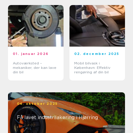
01. januar 2026
02. december 2025
Autoværksted –
Mobil bilvask i
mekaniker, der kan lave
København: Effektiv
din bil
rengøring af din bil
04. oktober 2025
Få lavet industrilakering i Hjørring