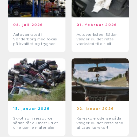
08. juli 2026
01. februar 2026
Autoværksted i
Autoværksted: Sådan
Sønderborg med fokus
vælger du det rette
på kvalitet og tryghed
værksted til din bil
15. januar 2026
02. januar 2026
Skrot som ressource:
Køreskole odense sådan
sådan får du mest ud af
vælger du det rette sted
dine gamle materialer
at tage kørekort