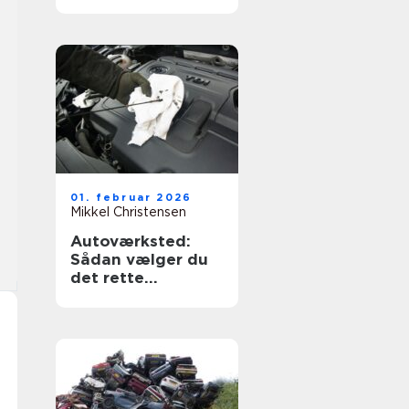
og tryghed
01. februar 2026
Mikkel Christensen
Autoværksted:
Sådan vælger du
det rette
værksted til din bil