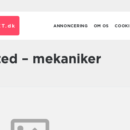
T.
dk
ANNONCERING
OM OS
COOKI
ted – mekaniker