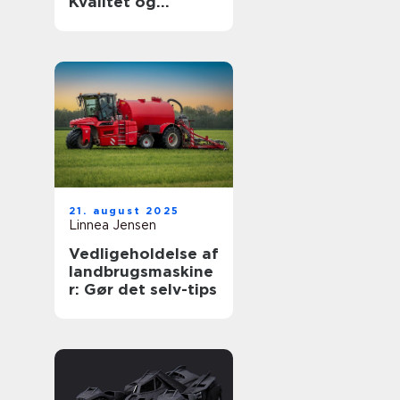
Kvalitet og
holdbarhed til din
luksusbil
21. august 2025
Linnea Jensen
Vedligeholdelse af
landbrugsmaskine
r: Gør det selv-tips