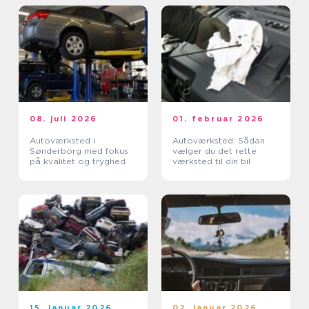
08. juli 2026
01. februar 2026
Autoværksted i
Autoværksted: Sådan
Sønderborg med fokus
vælger du det rette
på kvalitet og tryghed
værksted til din bil
15. januar 2026
02. januar 2026