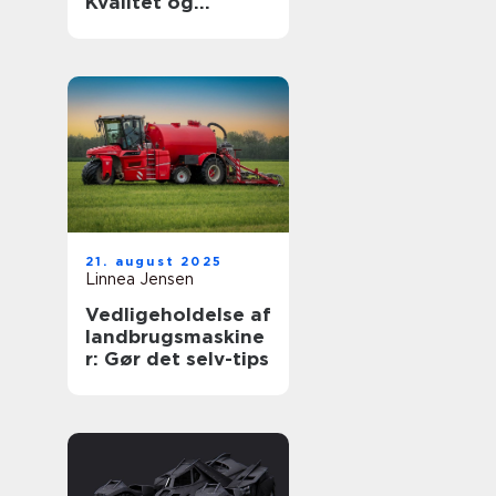
Kvalitet og
holdbarhed til din
luksusbil
21. august 2025
Linnea Jensen
Vedligeholdelse af
landbrugsmaskine
r: Gør det selv-tips