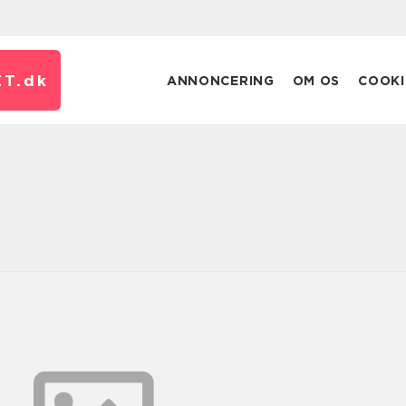
T.
dk
ANNONCERING
OM OS
COOKI