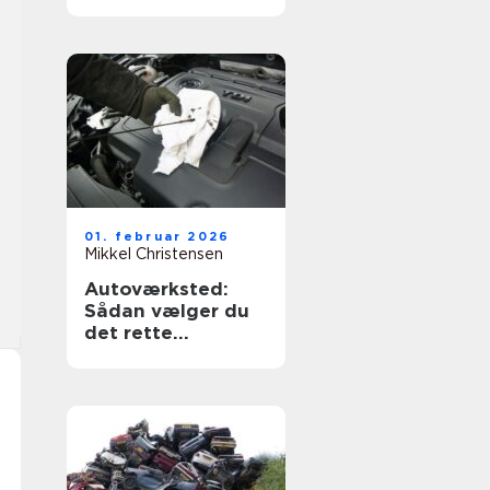
og tryghed
01. februar 2026
Mikkel Christensen
Autoværksted:
Sådan vælger du
det rette
værksted til din bil